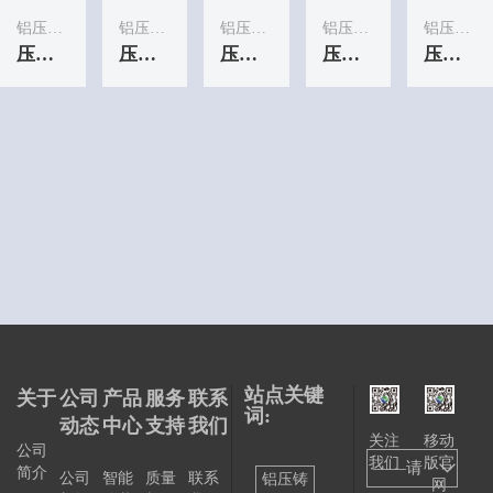
铝压铸服务
铝压铸服务
铝压铸服务
铝压铸服务
铝压铸服务
压铸煎锅
压铸煎锅
压铸煎锅
压铸煎锅
压铸煎锅
铝压铸服务
压铸煎锅
站点关键
关于
公司
产品
服务
联系
词:
动态
中心
支持
我们
关注
移动
公司
我们
版官
——请
简介
公司
智能
质量
联系
铝压铸
网