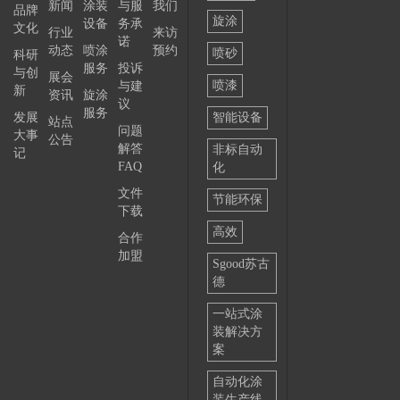
新闻
涂装
与服
我们
选择
品牌
旋涂
设备
务承
文化
行业
来访
——
诺
动态
喷涂
预约
喷砂
科研
服务
投诉
与创
展会
喷漆
与建
新
资讯
旋涂
议
服务
发展
智能设备
站点
问题
大事
公告
解答
非标自动
记
FAQ
化
文件
节能环保
下载
高效
合作
加盟
Sgood苏古
德
一站式涂
装解决方
案
自动化涂
装生产线