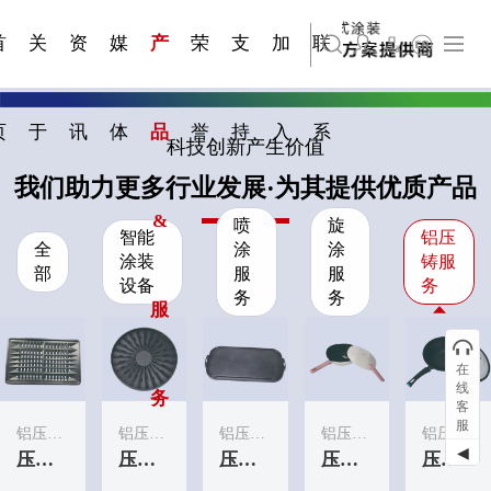
资质手
压铸煎
简体中文
嘉兴苏古德塑业股份有限公司
科研与创新
展会资讯
国家标准
合作加盟
常见问题FAQ
联系我们
发展大事记
站点公告
商标证书
来访预约
册
锅
首
关
资
媒
产
荣
支
加
联
English
上海苏古德智能设备有限公司
页
于
讯
体
品
誉
持
入
系
科技创新产生价值
我们助力更多行业发展·为其提供优质产品
&
喷
旋
智能
铝压
全
涂
涂
涂装
铸服
部
服
服
设备
务
务
务
服
在
线
务
客
服
铝压铸服务
铝压铸服务
铝压铸服务
铝压铸服务
铝压铸服务
◀
压铸烤盘
压铸烤盘
压铸烤盘
压铸炒锅
压铸炒锅