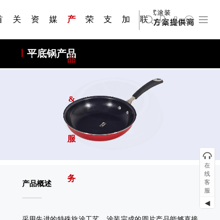
资质手
压铸煎
简体中文
嘉兴苏古德塑业股份有限公司
科研与创新
展会资讯
国家标准
合作加盟
常见问题FAQ
联系我们
发展大事记
站点公告
商标证书
来访预约
册
锅
首
关
资
媒
产
荣
支
加
联
English
上海苏古德智能设备有限公司
平底锅产品
页
于
讯
体
品
誉
持
入
系
&
服
在
线
务
客
产品概述
服
◀
采用先进的特殊旋涂工艺，涂装完成的圆片产品能够直接