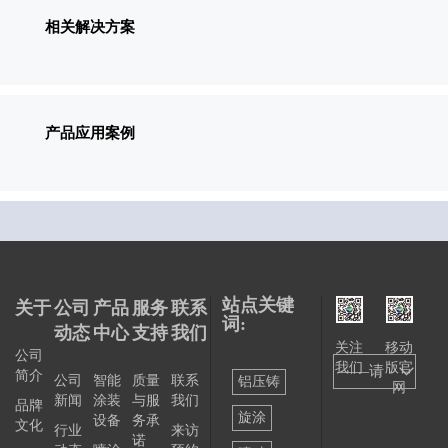
相关解决方案
产品应用案例
站点关键
关于
公司
产品
服务
联系
词:
动态
中心
支持
我们
关注
移动
公司
我们
版官
——请
简介
公司
智能
质量
联系
铝压铸
网
新闻
涂装
与服
我们
选择
品牌
旋涂
设备
务承
文化
行业
来访
——
诺