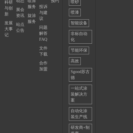
动态
喷涂
预约
喷砂
科研
服务
投诉
与创
展会
喷漆
与建
新
资讯
旋涂
议
服务
发展
智能设备
站点
问题
大事
公告
解答
非标自动
记
FAQ
化
文件
节能环保
下载
高效
合作
加盟
Sgood苏古
德
一站式涂
装解决方
案
自动化涂
装生产线
研发商+制