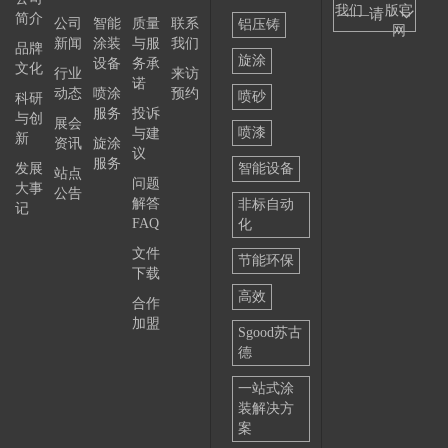
我们
版官
——请
简介
公司
智能
质量
联系
铝压铸
网
新闻
涂装
与服
我们
选择
品牌
旋涂
设备
务承
文化
行业
来访
——
诺
动态
喷涂
预约
喷砂
科研
服务
投诉
与创
展会
喷漆
与建
新
资讯
旋涂
议
服务
发展
智能设备
站点
问题
大事
公告
解答
非标自动
记
FAQ
化
文件
节能环保
下载
高效
合作
加盟
Sgood苏古
德
一站式涂
装解决方
案