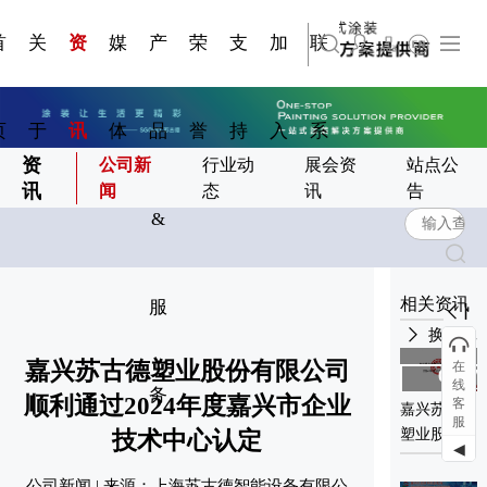
资质手
压铸煎
简体中文
嘉兴苏古德塑业股份有限公司
科研与创新
展会资讯
国家标准
合作加盟
常见问题FAQ
联系我们
发展大事记
站点公告
商标证书
来访预约
册
锅
首
关
资
媒
产
荣
支
加
联
English
上海苏古德智能设备有限公司
页
于
讯
体
品
誉
持
入
系
资
公司新
行业动
展会资
站点公
讯
闻
态
讯
告
&
相关资讯
服
换一批
嘉兴苏古德塑业股份有限公司
在
08-04
01-07
线
务
2023
2025
顺利通过2024年度嘉兴市企业
客
嘉兴苏古德
浙江省科学
服
塑业股份有
技术厅关于
技术中心认定
◀
限公司2024
2023年省级
社会责任报
新产品试制
公司新闻 | 来源：上海苏古德智能设备有限公