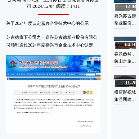
司 2024/12/04 阅读：1411
12-04
10-10
告
计划（第一
2024
2023
批）拟立项
嘉兴苏古德
嘉兴苏古德
项目的公示
塑业股份有
塑业股份有
关于2024年度认定嘉兴企业技术中心的公示
限公司顺利
限公司节能
苏古德旗下公司之一嘉兴苏古德塑业股份有限公
通过2024年
验收报告
04-10
12-13
度嘉兴市企
司顺利通过2024年度嘉兴市企业技术中心认定
2023
2023
业技术中心
春意盎然，
嘉兴苏古德
认定
象山之旅
塑业股份有
——公司春
限公司第一
季旅游活动
轮清洁生产
11-20
11-24
圆满成功
审核验收
2024
2022
横店影视城
嘉兴苏古德
旅游团建活
塑业股份有
动圆满落
限公司顺利
幕，团队凝
通过2022年
聚力再上新
度浙江省创
台阶
新型中小企
业认定